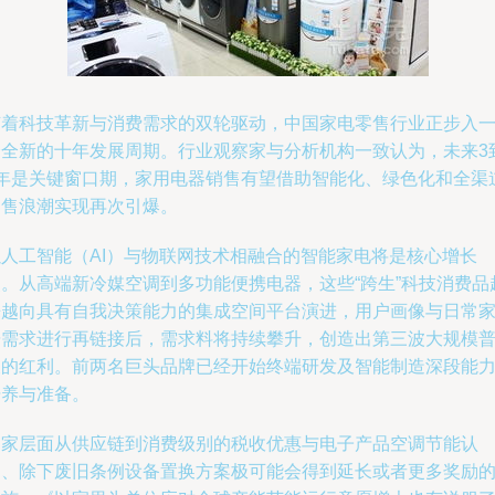
随着科技革新与消费需求的双轮驱动，中国家电零售行业正步入
个全新的十年发展周期。行业观察家与分析机构一致认为，未来3
5年是关键窗口期，家用电器销售有望借助智能化、绿色化和全渠
零售浪潮实现再次引爆。
以人工智能（AI）与物联网技术相融合的智能家电将是核心增长
点。从高端新冷媒空调到多功能便携电器，这些“跨生”科技消费品
来越向具有自我决策能力的集成空间平台演进，用户画像与日常
居需求进行再链接后，需求料将持续攀升，创造出第三波大规模
及的红利。前两名巨头品牌已经开始终端研发及智能制造深段能
培养与准备。
国家层面从供应链到消费级别的税收优惠与电子产品空调节能认
定、除下废旧条例设备置换方案极可能会得到延长或者更多奖励